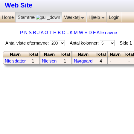
Web Site
Home
Stamtræ
Værktøj
Hjælp
Login
P
N
S
R
J
A
O
T
H
B
C
L
K
M
W
E
D
F
Alle navne
Antal viste efternavne:
Antal kolonner:
Side
1
Navn
Navn
Navn
Navn
Total
Total
Total
Total
Nielsdatter
1
Nielsen
1
Nørgaard
4
-
-