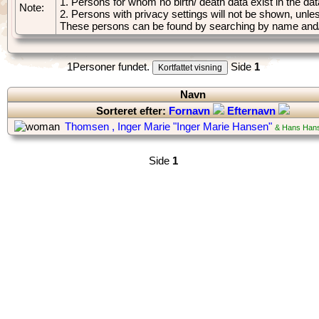
1. Persons for whom no birth/ death data exist in the dat
Note:
2. Persons with privacy settings will not be shown, unle
These persons can be found by searching by name and/
1Personer fundet.
Side
1
Navn
Sorteret efter:
Fornavn
Efternavn
‎
Thomsen , Inger Marie "Inger Marie Hansen"
& Hans Hans
Side
1