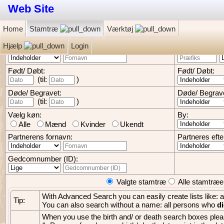
Web Site
Home
Stamtræ
Værktøj
Hjælp
Login
Fornavn:
Efternavn:
Født/ Døbt:
Født/ Døbt:
(til:
)
Døde/ Begravet:
Døde/ Begrave
(til:
)
Vælg køn:
By:
Alle
Mænd
Kvinder
Ukendt
Partnerens fornavn:
Partneres eft
Gedcomnumber (ID):
Valgte stamtræ
Alle stamtræe
With Advanced Search you can easily create lists like:
Tip:
You can also search without a name: all persons who
di
When you use the birth and/ or death search boxes pleas